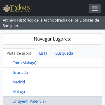
Skip to main content
Togg
Archivo Histórico de la Archicofradía de los Dolores de
San Juan
Navegar Lugares:
Vista de árbol
Lista
Búsqueda
Coín (Málaga)
Granada
Madrid
Málaga
Ontiyent (Valencia)