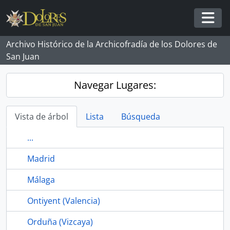
Skip to main content
Togg
Archivo Histórico de la Archicofradía de los Dolores de
San Juan
Navegar Lugares:
Vista de árbol
Lista
Búsqueda
...
Madrid
Málaga
Ontiyent (Valencia)
Orduña (Vizcaya)