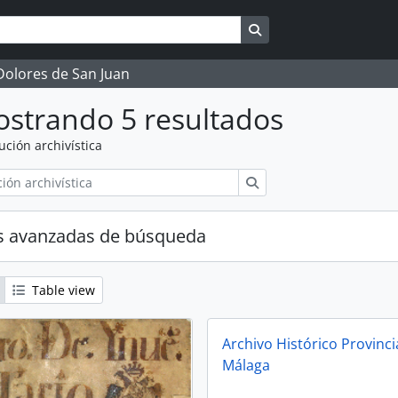
Search in browse page
 Dolores de San Juan
strando 5 resultados
tución archivística
Búsqueda
s avanzadas de búsqueda
Table view
Archivo Histórico Provinci
Málaga