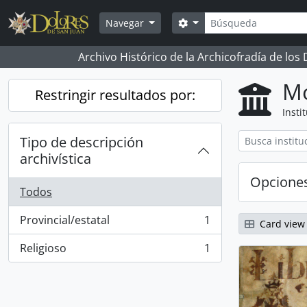
Skip to main content
Búsqueda
Search options
Navegar
Archivo Histórico de la Archicofradía de los
Mo
Restringir resultados por:
Insti
Tipo de descripción
archivística
Opcione
Todos
Provincial/estatal
1
Card view
, 1 resultados
Religioso
1
, 1 resultados