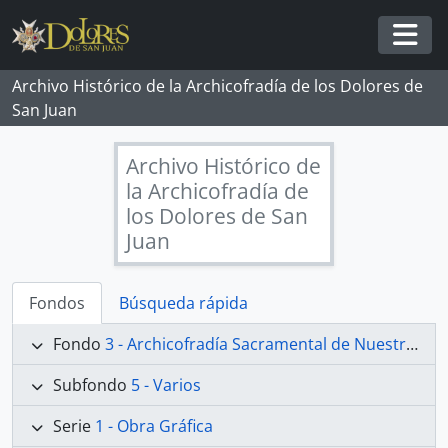
Skip to main content
Togg
Archivo Histórico de la Archicofradía de los Dolores de
San Juan
Archivo Histórico de
la Archicofradía de
los Dolores de San
Juan
Fondos
Búsqueda rápida
Fondo
3 - Archicofradía Sacramental de Nuestra Señora de los Dolores
Subfondo
5 - Varios
Serie
1 - Obra Gráfica