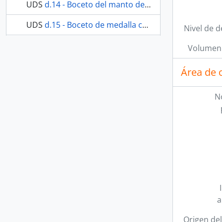
UDS
d.14 - Boceto del manto de Nuestra Señora de los Dolores
UDS
d.15 - Boceto de medalla conmemorativa de Nuestra Señora de los Dolores
Nivel de d
5 más...
Volumen 
Área de 
N
a
Origen del