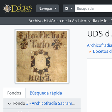
Skip to main content
Búsqueda
Search options
Navegar
Archivo Histórico de la Archicofradía de los
UDS d.
Archicofradí
Bocetos d
Fondos
Búsqueda rápida
Fondo
3 - Archicofradía Sacramental de Nuestra Señora de los Dolores