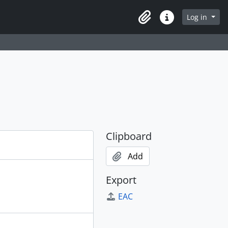
Log in
Clipboard
Quick links
Clipboard
Add
Export
EAC