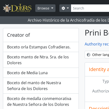
Skip to main content
Search
Search options
Browse
Archivo Histórico de la Archicofradía de los
Prini 
Creator of
Authority re
Boceto orla Estampas Cofradieras.
Other lan
Boceto manto de Ntra. Sra. de los
Dolores
Identity 
Boceto de Media Luna
Typ
Boceto del manto de Nuestra
Señora de los Dolores
Authoriz
Boceto de medalla conmemorativa
de Nuestra Señora de los Dolores
Descript