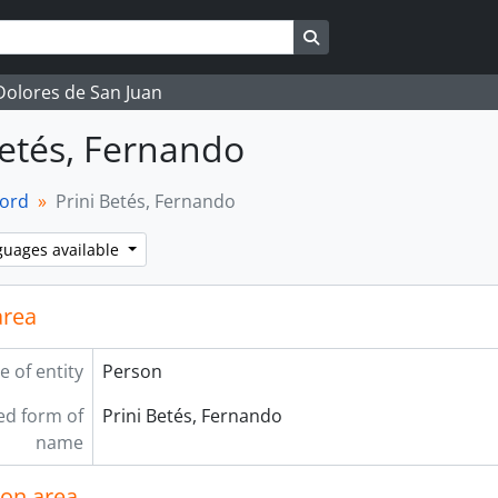
Search in browse page
 Dolores de San Juan
Betés, Fernando
cord
Prini Betés, Fernando
guages available
area
e of entity
Person
ed form of
Prini Betés, Fernando
name
ion area