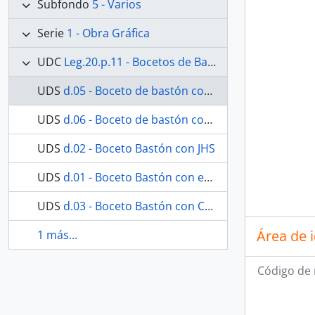
Subfondo
5 - Varios
Serie
1 - Obra Gráfica
UDC
Leg.20.p.11 - Bocetos de Bastones
UDS
d.05 - Boceto de bastón con el Corazón de María.
UDS
d.06 - Boceto de bastón con Corazón de María
UDS
d.02 - Boceto Bastón con JHS
UDS
d.01 - Boceto Bastón con escudo de la Archicofradía
UDS
d.03 - Boceto Bastón con Corazón de María
Área de 
1 más...
Código de 