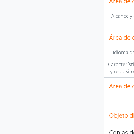
Área de 
Alcance y
Área de 
Idioma de
Característi
y requisit
Área de c
Objeto d
Copias d