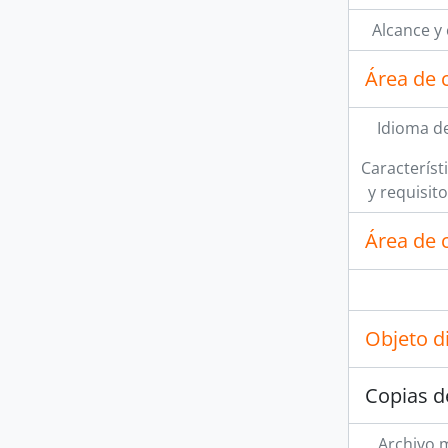
Alcance y
Área de 
Idioma de
Característi
y requisit
Área de c
Objeto d
Copias d
Archivo 