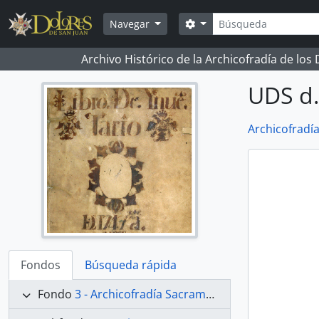
Skip to main content
Búsqueda
Search options
Navegar
Archivo Histórico de la Archicofradía de los
UDS d.
Archicofradí
Fondos
Búsqueda rápida
Fondo
3 - Archicofradía Sacramental de Nuestra Señora de los Dolores