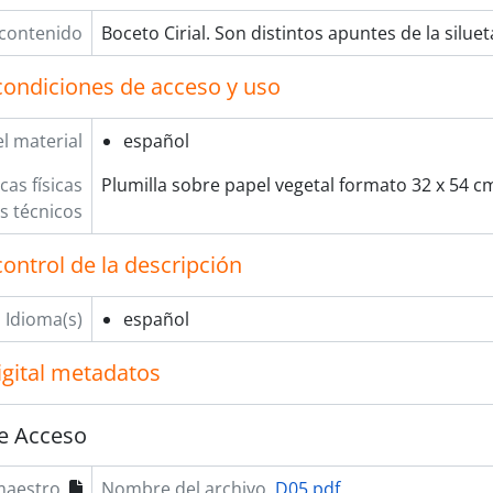
 contenido
Boceto Cirial. Son distintos apuntes de la silueta
condiciones de acceso y uso
l material
español
cas físicas
Plumilla sobre papel vegetal formato 32 x 54 c
os técnicos
ontrol de la descripción
Idioma(s)
español
igital metadatos
e Acceso
maestro
Nombre del archivo
D05.pdf