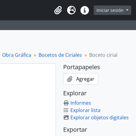
Iniciar sesión
Portapapeles
Idioma
Enlaces rápidos
Obra Gráfica
Bocetos de Ciriales
Boceto cirial
Portapapeles
Agregar
Explorar
Informes
Explorar lista
Explorar objetos digitales
Exportar