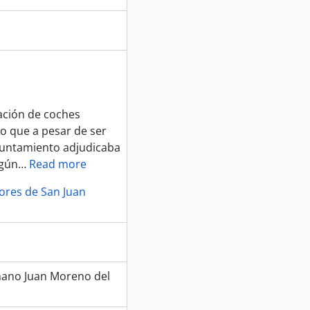
zación de coches
io que a pesar de ser
yuntamiento adjudicaba
egún
…
Read more
lores de San Juan
rmano Juan Moreno del