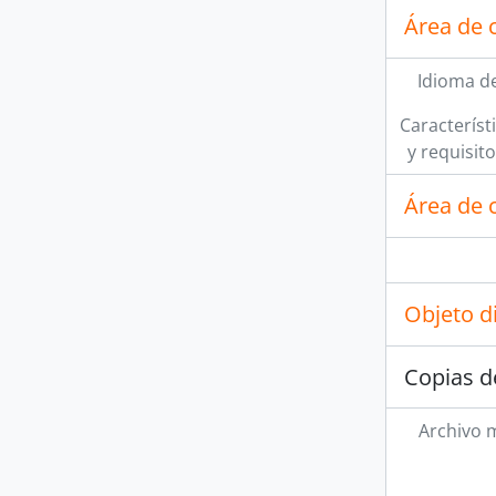
Área de 
Idioma de
Característi
y requisit
Área de c
Objeto d
Copias d
Archivo 