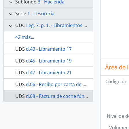
Subfondo
3 - Hacienda
Serie
1 - Tesorería
UDC
Leg. 7. p. 1. - Libramientos desde el 1 al 21. 1º de enero al 18 de junio. Año 1898
42 más...
UDS
d.43 - Libramiento 17
UDS
d.45 - Libramiento 19
Área de 
UDS
d.47 - Libramiento 21
Código de 
UDS
d.06 - Recibo por carta de pago derechos municipales de inhumación
UDS
d.08 - Factura de coche fúnebre
Nivel de d
Volumen 