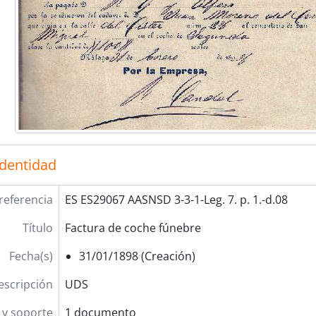
identidad
referencia
ES ES29067 AASNSD 3-3-1-Leg. 7. p. 1.-d.08
Título
Factura de coche fúnebre
Fecha(s)
31/01/1898 (Creación)
escripción
UDS
y soporte
1 documento