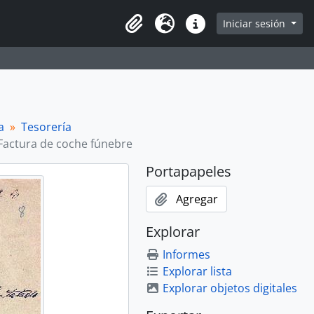
Iniciar sesión
Portapapeles
Idioma
Enlaces rápidos
a
Tesorería
Factura de coche fúnebre
Portapapeles
Agregar
Explorar
Informes
Explorar lista
Explorar objetos digitales