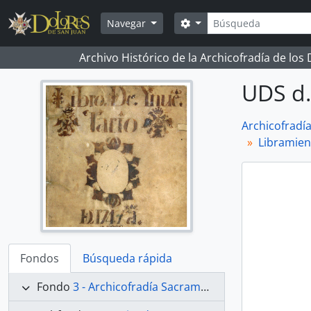
Skip to main content
Búsqueda
Search options
Navegar
Archivo Histórico de la Archicofradía de los
UDS d.
Archicofradí
Libramient
Fondos
Búsqueda rápida
Fondo
3 - Archicofradía Sacramental de Nuestra Señora de los Dolores