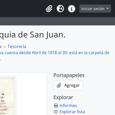
Iniciar sesión
Portapapeles
Idioma
Enlaces rápidos
oquia de San Juan.
a
Tesorería
a cuenta desde Abril de 1818 al 30: está en la carpeta de
.
Portapapeles
Agregar
Explorar
Informes
Explorar lista