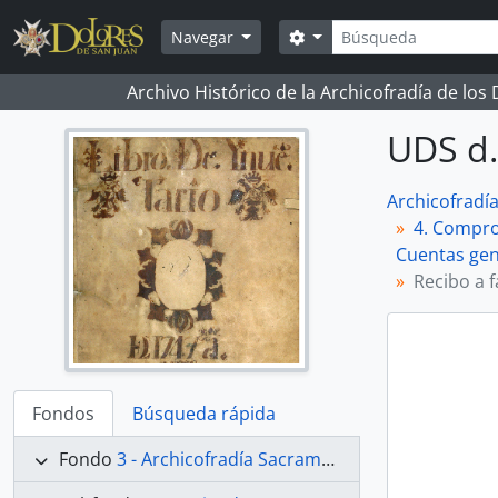
Skip to main content
Búsqueda
Search options
Navegar
Archivo Histórico de la Archicofradía de los
UDS d.
Archicofradí
4. Comprob
Cuentas gen
Recibo a f
Fondos
Búsqueda rápida
Fondo
3 - Archicofradía Sacramental de Nuestra Señora de los Dolores