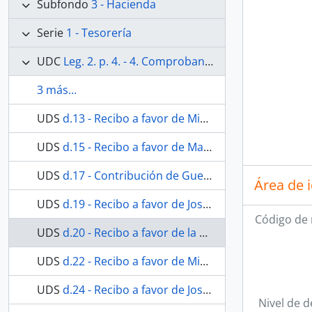
Subfondo
3 - Hacienda
Serie
1 - Tesorería
UDC
Leg. 2. p. 4. - 4. Comprobantes del 1821 al 1830. El antecedente de esta época es una cuenta desde Abril de 1818 al 30: está en la carpeta de Cuentas generales. No existen cuentas ni comprobantes de 1831 y 1832.
3 más...
UDS
d.13 - Recibo a favor de Miguel Tinoco y Cano.
UDS
d.15 - Recibo a favor de Manuel Bracho.
UDS
d.17 - Contribución de Guerra.
Área de 
UDS
d.19 - Recibo a favor de José de los Reyes.
Código de 
UDS
d.20 - Recibo a favor de la parroquia de San Juan.
UDS
d.22 - Recibo a favor de Miguel Tinoco y Cano.
UDS
d.24 - Recibo a favor de Josef Gonzalez.
Nivel de d