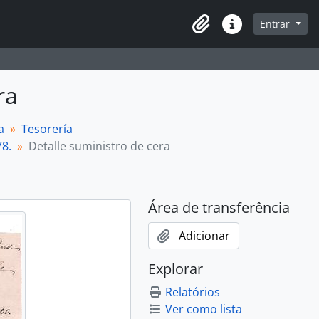
navegação
Entrar
Área de transferência
Ligações rápidas
ra
a
Tesorería
78.
Detalle suministro de cera
Área de transferência
Adicionar
Explorar
Relatórios
Ver como lista