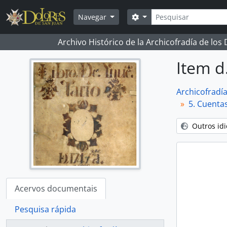
Skip to main content
Pesquisar
Opções de busca
Navegar
Archivo Histórico de la Archicofradía de los
Item d
Archicofradí
5. Cuenta
Outros id
Acervos documentais
Pesquisa rápida