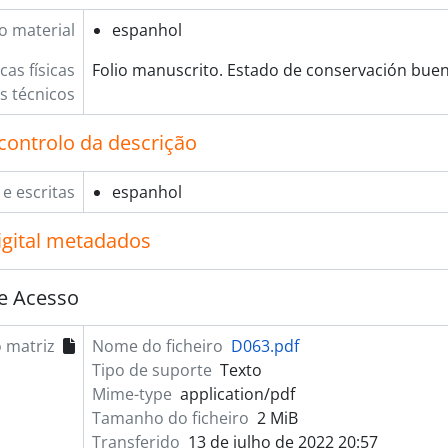
o material
espanhol
cas físicas
Folio manuscrito. Estado de conservación buen
os técnicos
controlo da descrição
 e escritas
espanhol
igital metadados
e Acesso
 matriz
Nome do ficheiro
D063.pdf
Tipo de suporte
Texto
Mime-type
application/pdf
Tamanho do ficheiro
2 MiB
Transferido
13 de julho de 2022 20:57