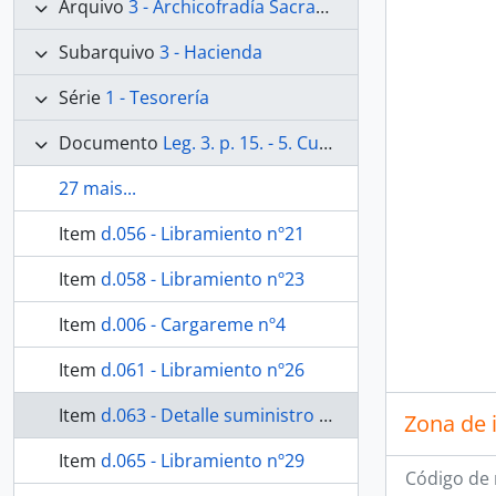
Arquivo
3 - Archicofradía Sacramental de Nuestra Señora de los Dolores
Subarquivo
3 - Hacienda
Série
1 - Tesorería
Documento
Leg. 3. p. 15. - 5. Cuentas y comprobantes de Octubre de 1877 a Julio de 1878/de 1878.
27 mais...
Item
d.056 - Libramiento nº21
Item
d.058 - Libramiento nº23
Item
d.006 - Cargareme nº4
Item
d.061 - Libramiento nº26
Item
d.063 - Detalle suministro de cera
Zona de 
Item
d.065 - Libramiento nº29
Código de 