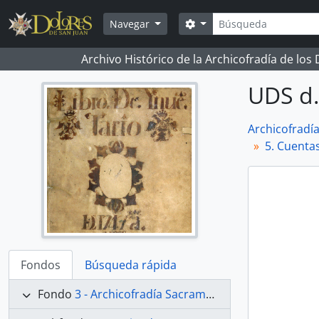
Skip to main content
Búsqueda
Search options
Navegar
Archivo Histórico de la Archicofradía de los
UDS d.
Archicofradí
5. Cuenta
Fondos
Búsqueda rápida
Fondo
3 - Archicofradía Sacramental de Nuestra Señora de los Dolores