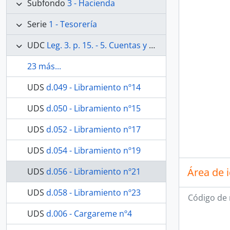
Subfondo
3 - Hacienda
Serie
1 - Tesorería
UDC
Leg. 3. p. 15. - 5. Cuentas y comprobantes de Octubre de 1877 a Julio de 1878/de 1878.
23 más...
UDS
d.049 - Libramiento nº14
UDS
d.050 - Libramiento nº15
UDS
d.052 - Libramiento nº17
UDS
d.054 - Libramiento nº19
Área de 
UDS
d.056 - Libramiento nº21
UDS
d.058 - Libramiento nº23
Código de 
UDS
d.006 - Cargareme nº4