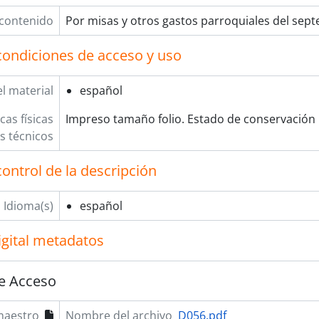
 contenido
Por misas y otros gastos parroquiales del sept
condiciones de acceso y uso
l material
español
cas físicas
Impreso tamaño folio. Estado de conservación
os técnicos
ontrol de la descripción
Idioma(s)
español
igital metadatos
e Acceso
maestro
Nombre del archivo
D056.pdf