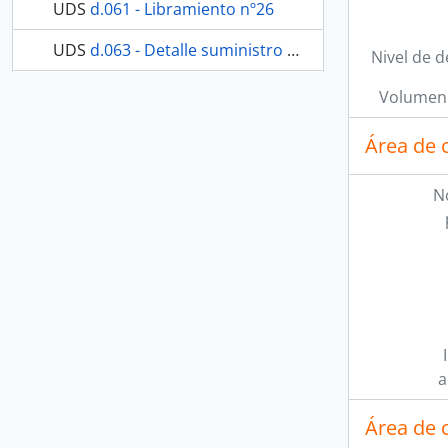
UDS
d.061 - Libramiento nº26
UDS
d.063 - Detalle suministro de cera
Nivel de d
68 más...
Volumen 
Área de 
N
a
Área de 