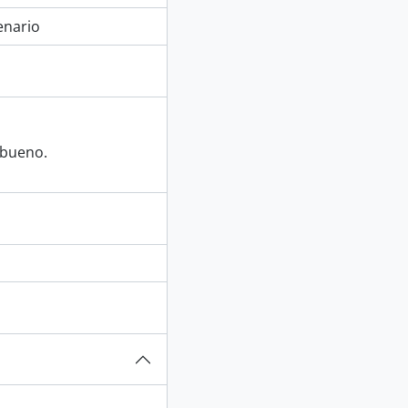
enario
 bueno.