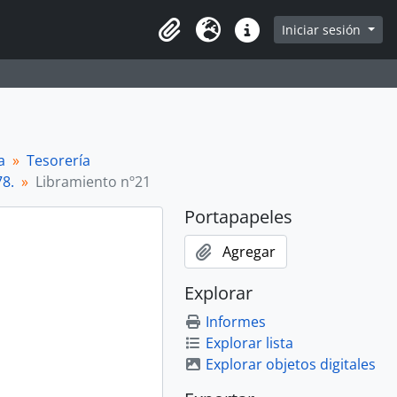
Iniciar sesión
Portapapeles
Idioma
Enlaces rápidos
a
Tesorería
78.
Libramiento nº21
Portapapeles
Agregar
Explorar
Informes
Explorar lista
Explorar objetos digitales