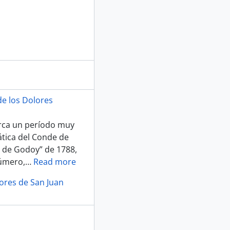
e los Dolores
marca un período muy
mática del Conde de
 de Godoy” de 1788,
número,
…
Read more
lores de San Juan