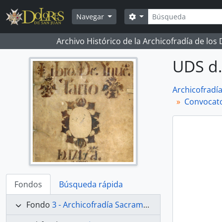
Skip to main content
Búsqueda
Search options
Navegar
Archivo Histórico de la Archicofradía de los
UDS d.
Archicofradí
Convocato
Fondos
Búsqueda rápida
Fondo
3 - Archicofradía Sacramental de Nuestra Señora de los Dolores