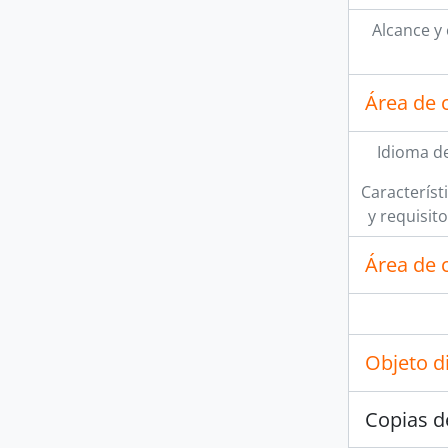
Alcance y
Área de 
Idioma de
Característi
y requisit
Área de c
Objeto d
Copias d