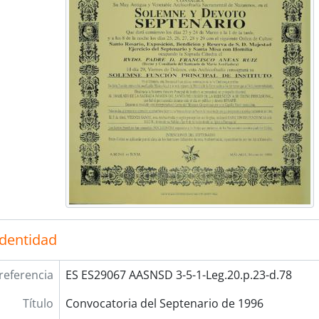
identidad
referencia
ES ES29067 AASNSD 3-5-1-Leg.20.p.23-d.78
Título
Convocatoria del Septenario de 1996