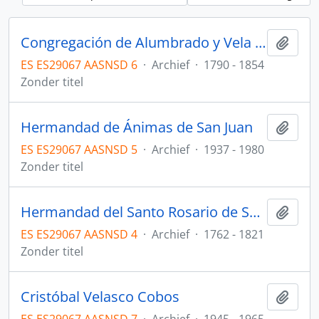
Congregación de Alumbrado y Vela al Santísimo Sacramento
Add t
ES ES29067 AASNSD 6
·
Archief
·
1790 - 1854
Zonder titel
Hermandad de Ánimas de San Juan
Add t
ES ES29067 AASNSD 5
·
Archief
·
1937 - 1980
Zonder titel
Hermandad del Santo Rosario de San Juan
Add t
ES ES29067 AASNSD 4
·
Archief
·
1762 - 1821
Zonder titel
Cristóbal Velasco Cobos
Add t