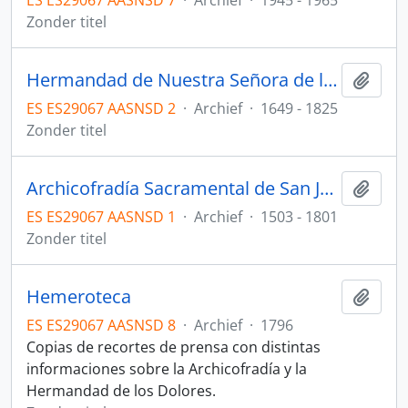
ES ES29067 AASNSD 7
·
Archief
·
1945 - 1965
Zonder titel
Hermandad de Nuestra Señora de los Dolores
Add t
ES ES29067 AASNSD 2
·
Archief
·
1649 - 1825
Zonder titel
Archicofradía Sacramental de San Juan
Add t
ES ES29067 AASNSD 1
·
Archief
·
1503 - 1801
Zonder titel
Hemeroteca
Add t
ES ES29067 AASNSD 8
·
Archief
·
1796
Copias de recortes de prensa con distintas
informaciones sobre la Archicofradía y la
Hermandad de los Dolores.