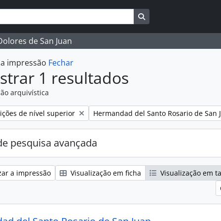
Busque na página de 
 Dolores de San Juan
r a impressão
Fechar
trar 1 resultados
ão arquivística
:
Remover filtro:
ções de nível superior
Hermandad del Santo Rosario de San 
e pesquisa avançada
zar a impressão
Visualização em ficha
Visualização em t