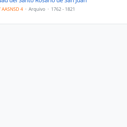
d del Santo Rosario de San Juan
7 AASNSD 4
·
Arquivo
·
1762 - 1821