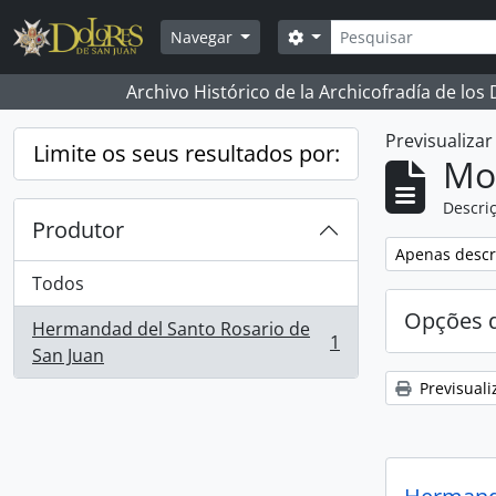
Skip to main content
Pesquisar
Opções de busca
Navegar
Archivo Histórico de la Archicofradía de los
Previsualiza
Limite os seus resultados por:
Mos
Descriç
Produtor
Remover filtro
Apenas descri
Todos
Opções d
Hermandad del Santo Rosario de
1
, 1 resultados
San Juan
Previsuali