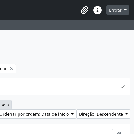
navegação
Entrar
Área de transferência
Ligações rápidas
Juan
abela
Ordenar por ordem: Data de início
Direção: Descendente