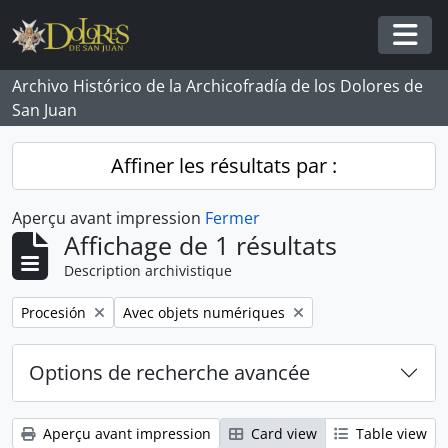
Skip to main content
Togg
Archivo Histórico de la Archicofradía de los Dolores de
San Juan
Affiner les résultats par :
Aperçu avant impression
Fermer
Affichage de 1 résultats
Description archivistique
Remove filter:
Remove filter:
Procesión
Avec objets numériques
Options de recherche avancée
Aperçu avant impression
Card view
Table view