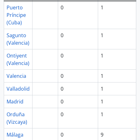
Puerto
0
1
Príncipe
(Cuba)
Sagunto
0
1
(Valencia)
Ontiyent
0
1
(Valencia)
Valencia
0
1
Valladolid
0
1
Madrid
0
1
Orduña
0
1
(Vizcaya)
Málaga
0
9