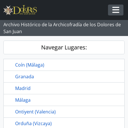
Skip to main content
Togg
Archivo Histórico de la Archicofradía de los Dolores de
San Juan
Navegar Lugares:
Coín (Málaga)
Granada
Madrid
Málaga
Ontiyent (Valencia)
Orduña (Vizcaya)