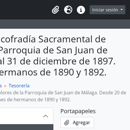
Iniciar sesión
Portapapeles
Idioma
Enlaces rápidos
hicofradía Sacramental de
 Parroquia de San Juan de
l 31 de diciembre de 1897.
hermanos de 1890 y 1892.
a
Tesorería
lores de la Parroquia de San Juan de Málaga. Desde 20 de
ones de hermanos de 1890 y 1892.
Portapapeles
Agregar