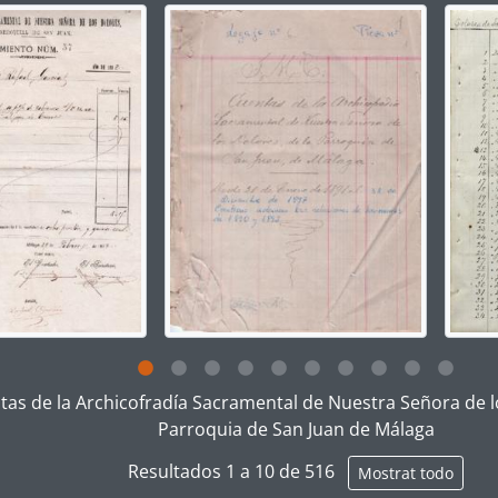
g the current slide of this carousel will change the descript
g this description title link will open the description view pag
tas de la Archicofradía Sacramental de Nuestra Señora de lo
Parroquia de San Juan de Málaga
Resultados 1 a 10 de 516
Mostrat todo