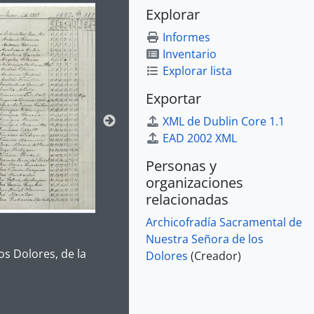
ion title displayed in the following carousel. Clicking any im
Explorar
Informes
Inventario
Explorar lista
Exportar
XML de Dublin Core 1.1
EAD 2002 XML
Personas y
organizaciones
relacionadas
Archicofradía Sacramental de
Nuestra Señora de los
e for this digital object. Advancing the carousel above will up
s Dolores, de la
Dolores
(Creador)