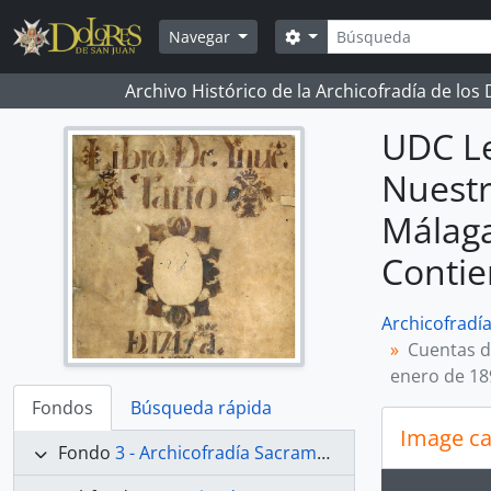
Skip to main content
Búsqueda
Search options
Navegar
Archivo Histórico de la Archicofradía de los
UDC Le
Nuestr
Málaga
Contie
Archicofradí
Cuentas d
enero de 18
Fondos
Búsqueda rápida
Image ca
Fondo
3 - Archicofradía Sacramental de Nuestra Señora de los Dolores