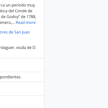
marca un período muy
mática del Conde de
 de Godoy” de 1788,
número,
…
Read more
lores de San Juan
daguer, viuda de D.
spondientes.