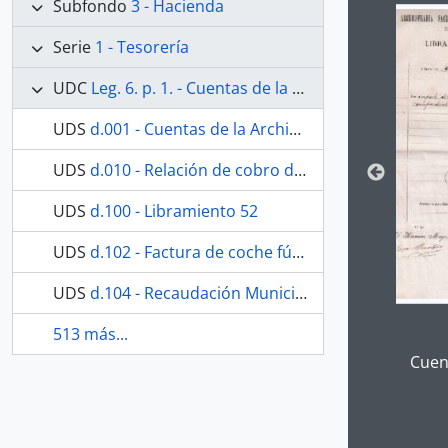
Subfondo
3 - Hacienda
Changin
Serie
1 - Tesorería
UDC
Leg. 6. p. 1. - Cuentas de la Archicofradía Sacramental de Nuestra Señora de los Dolores de la Parroquia de San Juan de Málaga. Desde 20 de enero de 1891 al 31 de diciembre de 1897. Contiene además las relaciones de hermanos de 1890 y 1892.
UDS
d.001 - Cuentas de la Archicofradía Sacramental de Nuestra Señora de los Dolores, de la Parroquia de San Juan de Málaga
UDS
d.010 - Relación de cobro de luminarias a hermanos
UDS
d.100 - Libramiento 52
UDS
d.102 - Factura de coche fúnebre y Recibo de acompañamiento de diez eclesiásticos
UDS
d.104 - Recaudación Municipal. Derechos de inhumación.
513 más...
Clickin
Cuen