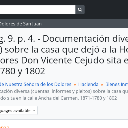
Search in browse page
 Dolores de San Juan
eg. 9. p. 4. - Documentación di
s) sobre la casa que dejó a la
lores Don Vicente Cejudo sita 
780 y 1802
 Nuestra Señora de los Dolores
Hacienda
Bienes In
ción diversa (cuentas, informes y pleitos) sobre la casa q
do sita en la calle Ancha del Carmen. 1871-1780 y 1802
guages available
area