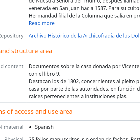
de Nuestra Señora del Triunfo, después llamad
venerada en San Juan hacia 1587. Para su culto
Hermandad filial de la Columna que salía en pr
Read more
Repository
Archivo Histórico de la Archicofradía de los Do
and structure area
d content
Documentos sobre la casa donada por Vicente 
con el libro 9.
Destacan los de 1802, concernientes al pleito p
casa por parte de las autoridades, en función d
raices pertenecientes a instituciones pías.
ns of access and use area
f material
Spanish
Physical
25 folios manuscritos, sin orden de fechas. Res