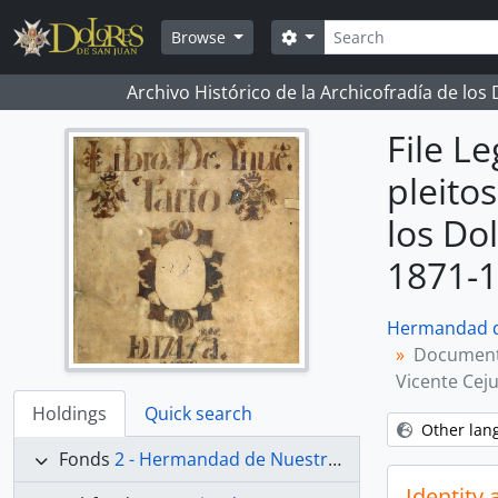
Skip to main content
Search
Search options
Browse
Archivo Histórico de la Archicofradía de los
File L
pleito
los Do
1871-1
Hermandad de
Documenta
Vicente Ceju
Holdings
Quick search
Other lan
Fonds
2 - Hermandad de Nuestra Señora de los Dolores
Identity 