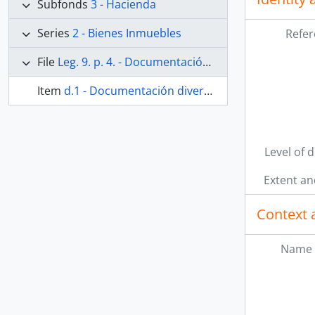
Subfonds
3 - Hacienda
Series
2 - Bienes Inmuebles
Refer
File
Leg. 9. p. 4. - Documentación diversa (cuentas, informes y pleitos) sobre la casa que dejó a la Hermandad de Ntra. Sra. de los Dolores Don Vicente Cejudo sita en la calle Ancha del Carmen. 1871-1780 y 1802
Item
d.1 - Documentación diversa sobre la casa que dejó a la Hermandad de los Dolores Don Vicente Cejudo
Level of 
Extent a
Context 
Name 