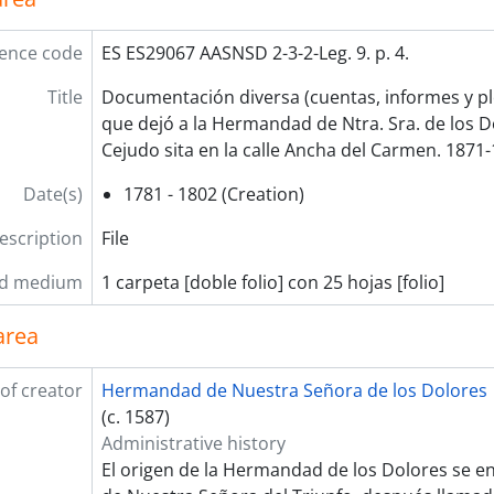
ence code
ES ES29067 AASNSD 2-3-2-Leg. 9. p. 4.
Title
Documentación diversa (cuentas, informes y ple
que dejó a la Hermandad de Ntra. Sra. de los 
Cejudo sita en la calle Ancha del Carmen. 1871
Date(s)
1781 - 1802 (Creation)
description
File
nd medium
1 carpeta [doble folio] con 25 hojas [folio]
area
of creator
Hermandad de Nuestra Señora de los Dolores
(c. 1587)
Administrative history
El origen de la Hermandad de los Dolores se e