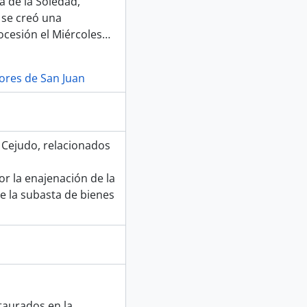
a de la Soledad,
 se creó una
ocesión el Miércoles
…
lores de San Juan
Cejudo, relacionados
or la enajenación de la
e la subasta de bienes
taurados en la