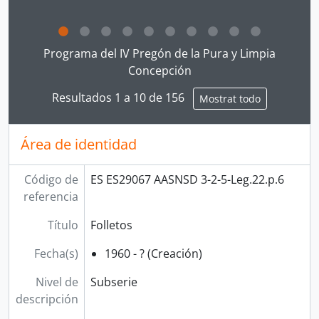
Clicking this description title link will open the desc
Programa del IV Pregón de la Pura y Limpia
Concepción
Resultados 1 a 10 de 156
Mostrat todo
Área de identidad
Código de
ES ES29067 AASNSD 3-2-5-Leg.22.p.6
referencia
Título
Folletos
Fecha(s)
1960 - ? (Creación)
Nivel de
Subserie
descripción