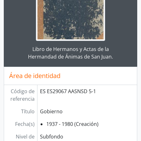
Clicking this description title link will open the desc
Libro de Hermanos y Actas de la
Hermandad de Ánimas de San Juan.
Área de identidad
Código de
ES ES29067 AASNSD 5-1
referencia
Título
Gobierno
Fecha(s)
1937 - 1980 (Creación)
Nivel de
Subfondo