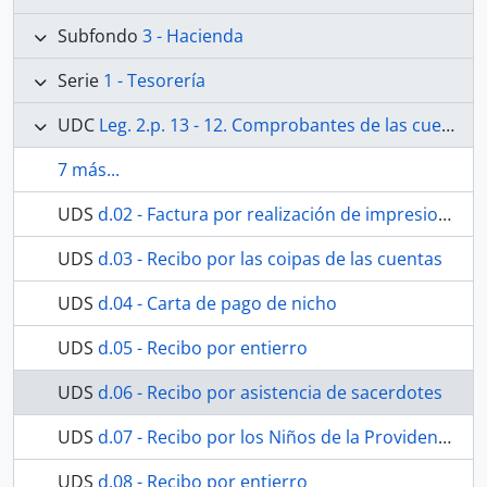
Subfondo
3 - Hacienda
Serie
1 - Tesorería
UDC
Leg. 2.p. 13 - 12. Comprobantes de las cuentas generales desde 1º de Abril de 1845 al 31 de Octubre de 1846. Sentados en el libro 1º. Existe además cuenta del total aislada y con revisión, y está en la carpeta de Cuentas generales.
7 más...
UDS
d.02 - Factura por realización de impresiones
UDS
d.03 - Recibo por las coipas de las cuentas
UDS
d.04 - Carta de pago de nicho
UDS
d.05 - Recibo por entierro
UDS
d.06 - Recibo por asistencia de sacerdotes
UDS
d.07 - Recibo por los Niños de la Providencia
UDS
d.08 - Recibo por entierro