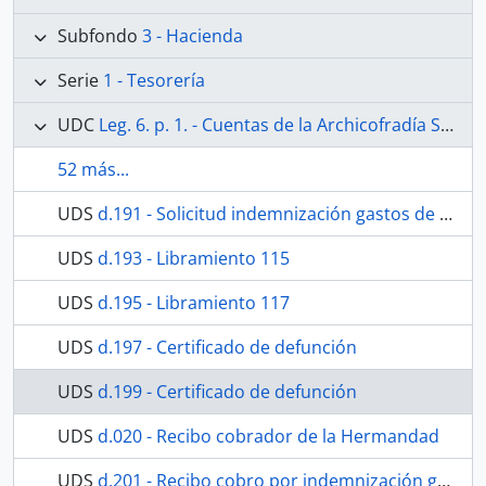
Subfondo
3 - Hacienda
Serie
1 - Tesorería
UDC
Leg. 6. p. 1. - Cuentas de la Archicofradía Sacramental de Nuestra Señora de los Dolores de la Parroquia de San Juan de Málaga. Desde 20 de enero de 1891 al 31 de diciembre de 1897. Contiene además las relaciones de hermanos de 1890 y 1892.
52 más...
UDS
d.191 - Solicitud indemnización gastos de entierro
UDS
d.193 - Libramiento 115
UDS
d.195 - Libramiento 117
UDS
d.197 - Certificado de defunción
UDS
d.199 - Certificado de defunción
UDS
d.020 - Recibo cobrador de la Hermandad
UDS
d.201 - Recibo cobro por indemnización gastos de entierro