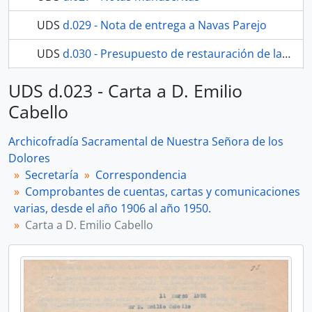
UDS
d.029 - Nota de entrega a Navas Parejo
UDS
d.030 - Presupuesto de restauración de la Virgen de los Dolores y su trono de plata
119 más...
UDS d.023 - Carta a D. Emilio
Cabello
Archicofradía Sacramental de Nuestra Señora de los
Dolores
Secretaría
Correspondencia
Comprobantes de cuentas, cartas y comunicaciones
varias, desde el año 1906 al año 1950.
Carta a D. Emilio Cabello