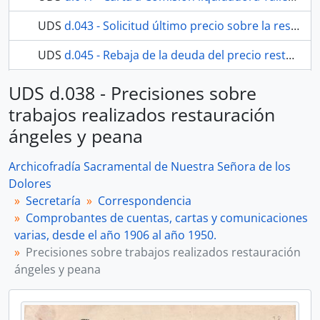
UDS
d.043 - Solicitud último precio sobre la restauración de ángeles y peana
UDS
d.045 - Rebaja de la deuda del precio restauración ángeles y peana de la Virgen
111 más...
UDS d.038 - Precisiones sobre
trabajos realizados restauración
ángeles y peana
Archicofradía Sacramental de Nuestra Señora de los
Dolores
Secretaría
Correspondencia
Comprobantes de cuentas, cartas y comunicaciones
varias, desde el año 1906 al año 1950.
Precisiones sobre trabajos realizados restauración
ángeles y peana