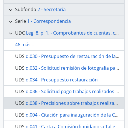
Subfondo
2 - Secretaría
Serie
1 - Correspondencia
UDC
Leg. 8. p. 1. - Comprobantes de cuentas, cartas y comunicaciones varias, desde el año 1906 al año 1950.
46 más...
UDS
d.030 - Presupuesto de restauración de la Virgen de los Dolores y su trono de plata
UDS
d.032 - Solicitud remisión de fotografía para presupuesto restauración
UDS
d.034 - Presupuesto restauración
UDS
d.036 - Solicitud pago trabajos realizados en la peana
UDS
d.038 - Precisiones sobre trabajos realizados restauración ángeles y peana
UDS
d.004 - Citación para inauguración de la Capilla el 7 de agosto de 1926
UDS
d.041 - Carta a Comisión liquidadora Talleres Navas Parejo