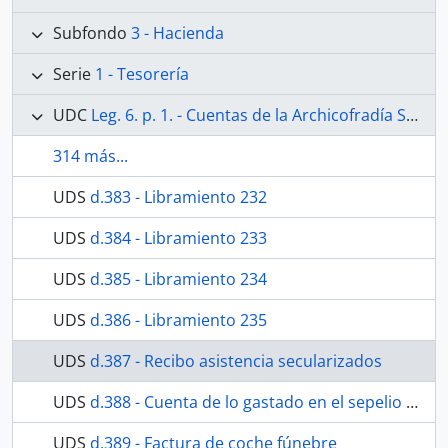
Subfondo
3 - Hacienda
Serie
1 - Tesorería
UDC
Leg. 6. p. 1. - Cuentas de la Archicofradía Sacramental de Nuestra Señora de los Dolores de la Parroquia de San Juan de Málaga. Desde 20 de enero de 1891 al 31 de diciembre de 1897. Contiene además las relaciones de hermanos de 1890 y 1892.
314 más...
UDS
d.383 - Libramiento 232
UDS
d.384 - Libramiento 233
UDS
d.385 - Libramiento 234
UDS
d.386 - Libramiento 235
UDS
d.387 - Recibo asistencia secularizados
UDS
d.388 - Cuenta de lo gastado en el sepelio del hermano Francisco Cabello Ayala
UDS
d.389 - Factura de coche fúnebre