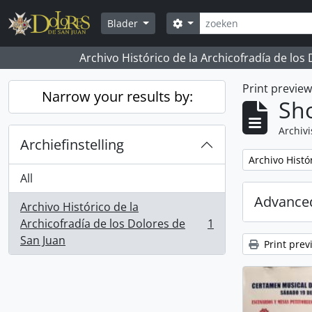
Skip to main content
zoeken
Search options
Blader
Archivo Histórico de la Archicofradía de los
Print previe
Narrow your results by:
Sho
Archivi
Archiefinstelling
Remove filter:
Archivo Histó
All
Advanced
Archivo Histórico de la
Archicofradía de los Dolores de
1
, 1 results
San Juan
Print prev