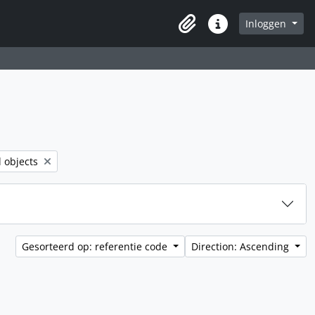
Inloggen
Clipboard
Quick links
er:
l objects
Gesorteerd op: referentie code
Direction: Ascending