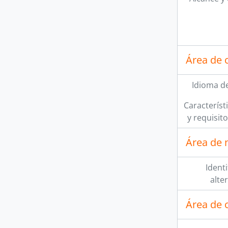
Área de 
Idioma de
Característi
y requisit
Área de 
Ident
alte
Área de c