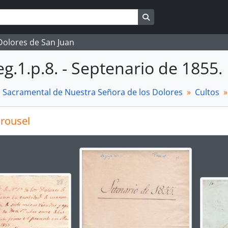
Search in browse page
 Dolores de San Juan
g.1.p.8. - Septenario de 1855.
a Sacramental de Nuestra Señora de los Dolores
Cultos
rousel
g the current slide of this carousel will change the descript