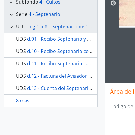
Subfondo
4 - Cultos
Serie
4 - Septenario
UDC
Leg.1.p.8. - Septenario de 1855.
UDS
d.01 - Recibo Septenario y Función Principal.
UDS
d.10 - Recibo Septenario cera.
Clickin
UDS
d.11 - Recibo Septenario carpintería.
UDS
d.12 - Factura del Avisador malagueño
UDS
d.13 - Cuenta del Septenario de 1855.
Área de 
8 más...
Código de 