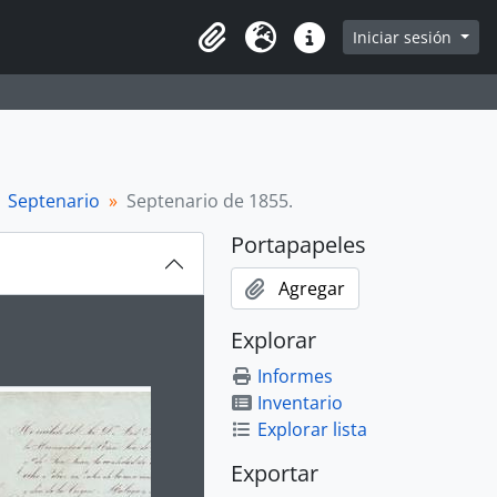
Iniciar sesión
Portapapeles
Idioma
Enlaces rápidos
Septenario
Septenario de 1855.
Portapapeles
Agregar
ion title displayed in the following carousel. Clicking any im
Explorar
Informes
Inventario
Explorar lista
Exportar