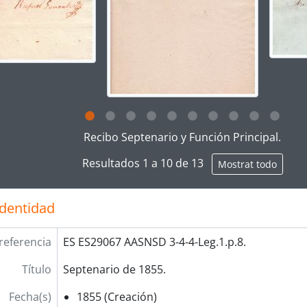
g this description title link will open the description view pag
Recibo Septenario y Función Principal.
Resultados 1 a 10 de 13
Mostrat todo
identidad
referencia
ES ES29067 AASNSD 3-4-4-Leg.1.p.8.
Título
Septenario de 1855.
Fecha(s)
1855 (Creación)