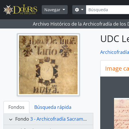
Skip to main content
Búsqueda
Search options
Navegar
Archivo Histórico de la Archicofradía de los
UDC Le
Archicofradí
Image ca
Changin
Fondos
Búsqueda rápida
Fondo
3 - Archicofradía Sacramental de Nuestra Señora de los Dolores