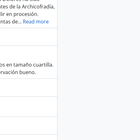
es de la Archicofradía,
ir en procesión.
entas de
…
Read more
s en tamaño cuartilla.
rvación bueno.