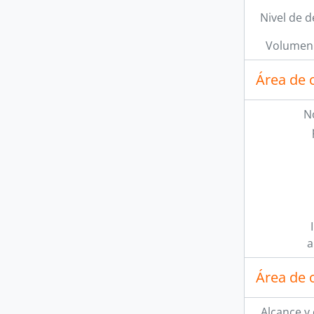
Nivel de d
Volumen 
Área de 
N
a
Área de 
Alcance y