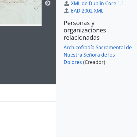
XML de Dublin Core 1.1
EAD 2002 XML
Personas y
organizaciones
relacionadas
Archicofradía Sacramental de
Nuestra Señora de los
e for this digital object. Advancing the carousel above will up
Dolores
(Creador)