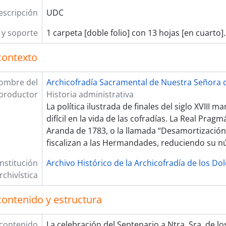
escripción
UDC
y soporte
1 carpeta [doble folio] con 13 hojas [en cuarto].
contexto
ombre del
Archicofradía Sacramental de Nuestra Señora d
productor
Historia administrativa
La política ilustrada de finales del siglo XVIII 
difícil en la vida de las cofradías. La Real Prag
Aranda de 1783, o la llamada “Desamortización
fiscalizan a las Hermandades, reduciendo su 
Institución
Archivo Histórico de la Archicofradía de los Do
rchivística
contenido y estructura
 contenido
La celebración del Septenario a Ntra. Sra. de l