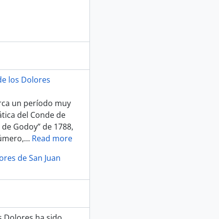
e los Dolores
marca un período muy
mática del Conde de
 de Godoy” de 1788,
número,
…
Read more
lores de San Juan
os Dolores ha sido