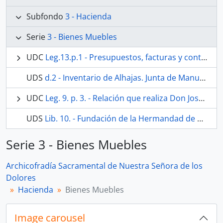
Subfondo
3 - Hacienda
Serie
3 - Bienes Muebles
UDC
Leg.13.p.1 - Presupuestos, facturas y contratos
UDS
d.2 - Inventario de Alhajas. Junta de Manuel García Guerbós
UDC
Leg. 9. p. 3. - Relación que realiza Don José Sanz de las Donaciones de joyas por parte de distintos fieles devotos a la Virgen de los Dolores, e Inventario de alhajas de Nra. Sra. de los Dolores realizado por Cristóbal de Andrés y Manuel García Guerbós.
UDS
Lib. 10. - Fundación de la Hermandad de Ntra. Sra. de Dolores, de San Juan, y Inbentarios del años 1799 y 1842. Nº 21.
Serie 3 - Bienes Muebles
Archicofradía Sacramental de Nuestra Señora de los
Dolores
Hacienda
Bienes Muebles
Image carousel