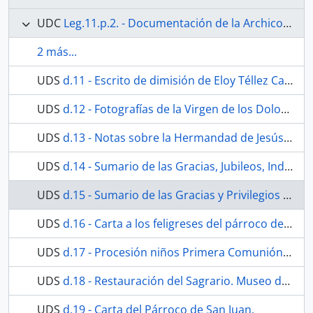
UDC
Leg.11.p.2. - Documentación de la Archicofradía Sacramental de Nuestra Señora de los Dolores conservada en el Archivo Díaz de Escovar de Málaga.
2 más...
UDS
d.11 - Escrito de dimisión de Eloy Téllez Carrión.
UDS
d.12 - Fotografías de la Virgen de los Dolores.
UDS
d.13 - Notas sobre la Hermandad de Jesús Sacramentado de la Parroquia de San Juan. Museo de Unicaja de Artes y Costumbres Populares (Legado Díaz de Escovar). Caja 127 (27.1)
UDS
d.14 - Sumario de las Gracias, Jubileos, Indulgencias y Privilegios que gozan los Cofrades y Hermanos de la Cofradía y Hermandad del Santísimo Sacramento que fundaron los Reyes Católicos, Don Fernando y Doña Isabel, en la iglesia de San Juan Bautista de Málaga. Museo de Unicaja de Artes y Costumbres Populares (Legado Díaz de Escovar). Caja 127
UDS
d.15 - Sumario de las Gracias y Privilegios concedidos por diferentes pontífices a la Cofradía del Santísimo Sacramento. Museo de Unicaja de Artes y Costumbres Populares (Legado Díaz de Escovar). Caja 127 (27.3)
UDS
d.16 - Carta a los feligreses del párroco de San Juan Juan Jiménez
UDS
d.17 - Procesión niños Primera Comunión e invitación a la procesión del Santísimo. Museo de Unicaja de Artes y Costumbres Populares (Legado Díaz de Escovar). Caja 127 (2.14)
UDS
d.18 - Restauración del Sagrario. Museo de Unicaja de Artes y Costumbres Populares (Legado Díaz de Escovar). Caja 127 (2.9)
UDS
d.19 - Carta del Párroco de San Juan.