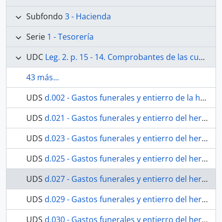
Subfondo
3 - Hacienda
Serie
1 - Tesorería
UDC
Leg. 2. p. 15 - 14. Comprobantes de las cuentas generales de Abril de 1847 a 31 de Marzo de 1851. Sentadas en el libro 1º. Existe además una cuenta total en la carpeta respectiva. No existen comprobantes de las cuentas generales de 1º de Abril 51 al 30 de Marzo 1853, sentadas en el libro 1º. Existe en carpeta, de gastos de culto, cuenta de 1847 al 51.
43 más...
UDS
d.002 - Gastos funerales y entierro de la hermana Ana María Fernández.
UDS
d.021 - Gastos funerales y entierro del hermano y Presbíero Guillermo Moreno y Galindo.
UDS
d.023 - Gastos funerales y entierro del hermano y Presbíero Guillermo Moreno y Galindo.
UDS
d.025 - Gastos funerales y entierro del hermano y Presbíero Guillermo Moreno y Galindo.
UDS
d.027 - Gastos funerales y entierro del hermano y Presbíero Guillermo Moreno y Galindo.
UDS
d.029 - Gastos funerales y entierro del hermano José Francisco Rubio.
UDS
d.030 - Gastos funerales y entierro del hermano José Francisco Rubio.