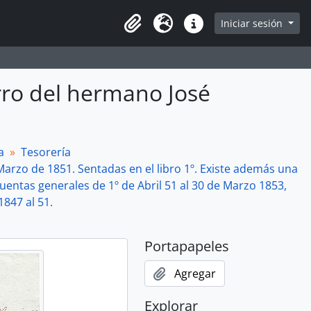
Iniciar sesión
Portapapeles
Idioma
Enlaces rápidos
rro del hermano José
a
Tesorería
arzo de 1851. Sentadas en el libro 1º. Existe además una
uentas generales de 1º de Abril 51 al 30 de Marzo 1853,
1847 al 51.
Portapapeles
Agregar
Explorar