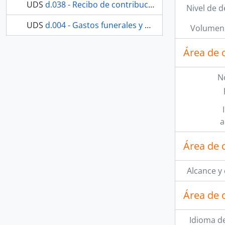
UDS
d.038 - Recibo de contribución
Nivel de d
UDS
d.004 - Gastos funerales y entierro de la hermana Ana María Fernández.
Volumen 
119 más...
Área de 
N
a
Área de 
Alcance y
Área de 
Idioma de