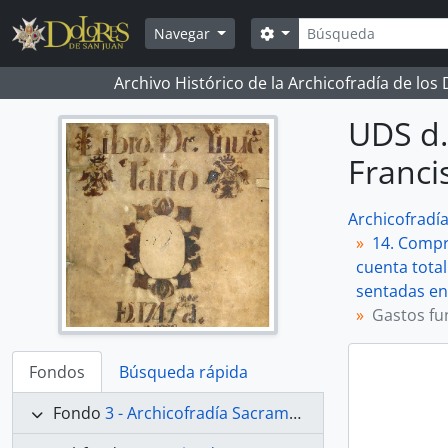
Skip to main content
Búsqueda
Search options
Navegar
Archivo Histórico de la Archicofradía de los
UDS d.
Franci
Archicofradí
14. Compr
cuenta total
sentadas en 
Gastos fu
Fondos
Búsqueda rápida
Fondo
3 - Archicofradía Sacramental de Nuestra Señora de los Dolores