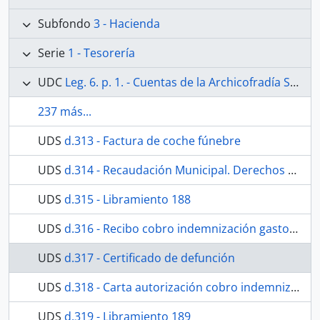
Subfondo
3 - Hacienda
Serie
1 - Tesorería
UDC
Leg. 6. p. 1. - Cuentas de la Archicofradía Sacramental de Nuestra Señora de los Dolores de la Parroquia de San Juan de Málaga. Desde 20 de enero de 1891 al 31 de diciembre de 1897. Contiene además las relaciones de hermanos de 1890 y 1892.
237 más...
UDS
d.313 - Factura de coche fúnebre
UDS
d.314 - Recaudación Municipal. Derechos de inhumación.
UDS
d.315 - Libramiento 188
UDS
d.316 - Recibo cobro indemnización gastos entierro
UDS
d.317 - Certificado de defunción
UDS
d.318 - Carta autorización cobro indemnización gastos entierro
UDS
d.319 - Libramiento 189