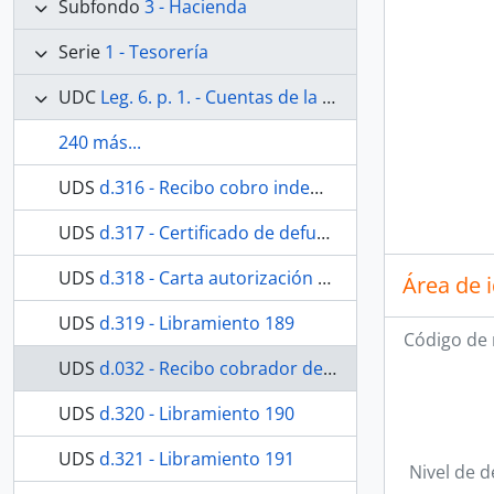
Subfondo
3 - Hacienda
Serie
1 - Tesorería
UDC
Leg. 6. p. 1. - Cuentas de la Archicofradía Sacramental de Nuestra Señora de los Dolores de la Parroquia de San Juan de Málaga. Desde 20 de enero de 1891 al 31 de diciembre de 1897. Contiene además las relaciones de hermanos de 1890 y 1892.
240 más...
UDS
d.316 - Recibo cobro indemnización gastos entierro
UDS
d.317 - Certificado de defunción
UDS
d.318 - Carta autorización cobro indemnización gastos entierro
Área de 
UDS
d.319 - Libramiento 189
Código de 
UDS
d.032 - Recibo cobrador de la Hermandad
UDS
d.320 - Libramiento 190
UDS
d.321 - Libramiento 191
Nivel de d