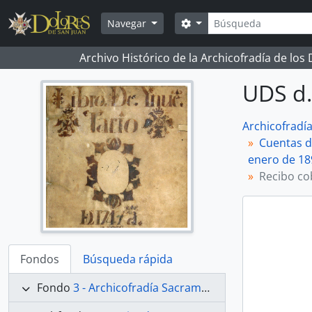
Skip to main content
Búsqueda
Search options
Navegar
Archivo Histórico de la Archicofradía de los
UDS d.
Archicofradí
Cuentas d
enero de 18
Recibo co
Fondos
Búsqueda rápida
Fondo
3 - Archicofradía Sacramental de Nuestra Señora de los Dolores