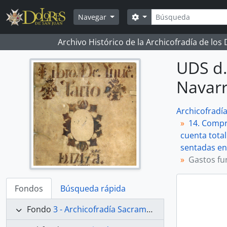
Skip to main content
Búsqueda
Search options
Navegar
Archivo Histórico de la Archicofradía de los
UDS d.
Navar
Archicofradí
14. Compr
cuenta total
sentadas en 
Gastos fu
Fondos
Búsqueda rápida
Fondo
3 - Archicofradía Sacramental de Nuestra Señora de los Dolores