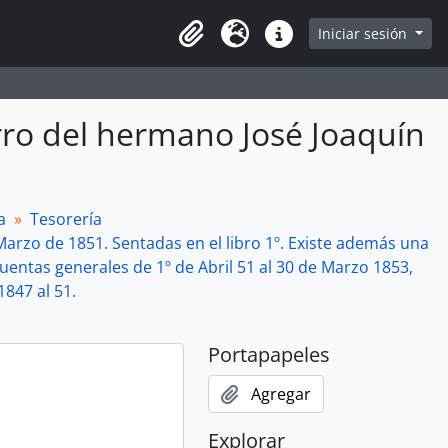
Iniciar sesión
Portapapeles
Idioma
Enlaces rápidos
rro del hermano José Joaquín
a
Tesorería
arzo de 1851. Sentadas en el libro 1º. Existe además una
uentas generales de 1º de Abril 51 al 30 de Marzo 1853,
1847 al 51.
Portapapeles
Agregar
Explorar