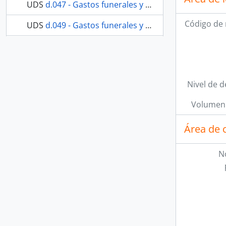
UDS
d.047 - Gastos funerales y entierro del hermano José Joaquín Navarro.
Código de 
UDS
d.049 - Gastos funerales y entierro de la hermana María Angustias García de Guerrero.
114 más...
Nivel de d
Volumen 
Área de 
N