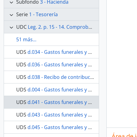
Subfondo
3 - Hacienda
Serie
1 - Tesorería
UDC
Leg. 2. p. 15 - 14. Comprobantes de las cuentas generales de Abril de 1847 a 31 de Marzo de 1851. Sentadas en el libro 1º. Existe además una cuenta total en la carpeta respectiva. No existen comprobantes de las cuentas generales de 1º de Abril 51 al 30 de Marzo 1853, sentadas en el libro 1º. Existe en carpeta, de gastos de culto, cuenta de 1847 al 51.
51 más...
UDS
d.034 - Gastos funerales y entierro del hermano José Francisco Rubio.
UDS
d.036 - Gastos funerales y entierro del hermano José Francisco Rubio.
UDS
d.038 - Recibo de contribución
UDS
d.004 - Gastos funerales y entierro de la hermana Ana María Fernández.
UDS
d.041 - Gastos funerales y entierro del hermano José Joaquín Navarro
UDS
d.043 - Gastos funerales y entierro del hermano José Joaquín Navarro.
UDS
d.045 - Gastos funerales y entierro del hermano José Joaquín Navarro.
Área de 