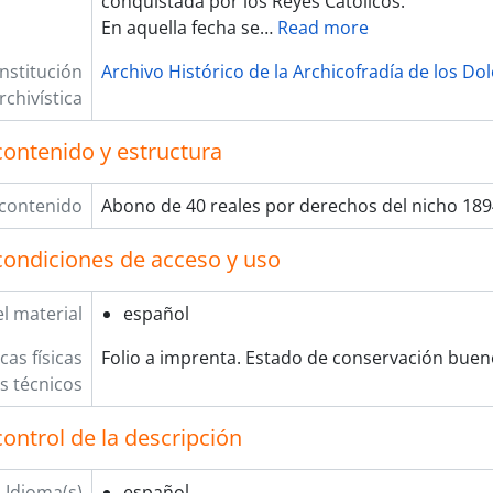
conquistada por los Reyes Católicos.
En aquella fecha se
…
Read more
Institución
Archivo Histórico de la Archicofradía de los Do
rchivística
contenido y estructura
 contenido
Abono de 40 reales por derechos del nicho 189
condiciones de acceso y uso
l material
español
cas físicas
Folio a imprenta. Estado de conservación buen
os técnicos
ontrol de la descripción
Idioma(s)
español