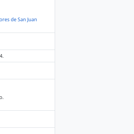
lores de San Juan
4.
o.