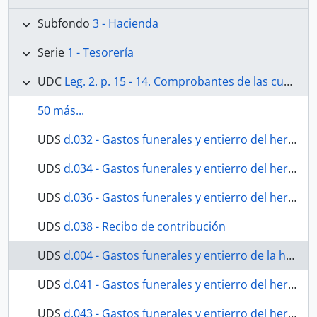
Subfondo
3 - Hacienda
Serie
1 - Tesorería
UDC
Leg. 2. p. 15 - 14. Comprobantes de las cuentas generales de Abril de 1847 a 31 de Marzo de 1851. Sentadas en el libro 1º. Existe además una cuenta total en la carpeta respectiva. No existen comprobantes de las cuentas generales de 1º de Abril 51 al 30 de Marzo 1853, sentadas en el libro 1º. Existe en carpeta, de gastos de culto, cuenta de 1847 al 51.
50 más...
UDS
d.032 - Gastos funerales y entierro del hermano José Francisco Rubio.
UDS
d.034 - Gastos funerales y entierro del hermano José Francisco Rubio.
UDS
d.036 - Gastos funerales y entierro del hermano José Francisco Rubio.
UDS
d.038 - Recibo de contribución
UDS
d.004 - Gastos funerales y entierro de la hermana Ana María Fernández.
UDS
d.041 - Gastos funerales y entierro del hermano José Joaquín Navarro
UDS
d.043 - Gastos funerales y entierro del hermano José Joaquín Navarro.