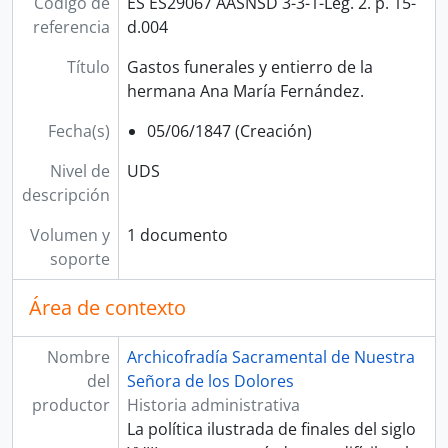
Código de
ES ES29067 AASNSD 3-3-1-Leg. 2. p. 15-
referencia
d.004
Título
Gastos funerales y entierro de la
hermana Ana María Fernández.
Fecha(s)
05/06/1847 (Creación)
Nivel de
UDS
descripción
Volumen y
1 documento
soporte
Área de contexto
Nombre
Archicofradía Sacramental de Nuestra
del
Señora de los Dolores
productor
Historia administrativa
La política ilustrada de finales del siglo