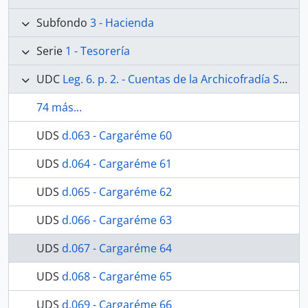
Subfondo
3 - Hacienda
Serie
1 - Tesorería
UDC
Leg. 6. p. 2. - Cuentas de la Archicofradía Sacramental de Nuestra Señora de los Dolores de la Parroquia de San Juan de Málaga. Desde 20 de enero de 1891 al 31 de diciembre de 1897. Contiene además las relaciones de hermanos de 1890 y 1892.
74 más...
UDS
d.063 - Cargaréme 60
UDS
d.064 - Cargaréme 61
UDS
d.065 - Cargaréme 62
UDS
d.066 - Cargaréme 63
UDS
d.067 - Cargaréme 64
UDS
d.068 - Cargaréme 65
UDS
d.069 - Cargaréme 66