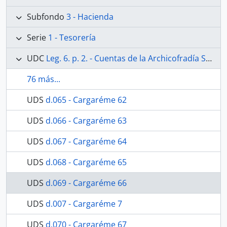
Subfondo
3 - Hacienda
Serie
1 - Tesorería
UDC
Leg. 6. p. 2. - Cuentas de la Archicofradía Sacramental de Nuestra Señora de los Dolores de la Parroquia de San Juan de Málaga. Desde 20 de enero de 1891 al 31 de diciembre de 1897. Contiene además las relaciones de hermanos de 1890 y 1892.
76 más...
UDS
d.065 - Cargaréme 62
UDS
d.066 - Cargaréme 63
UDS
d.067 - Cargaréme 64
UDS
d.068 - Cargaréme 65
UDS
d.069 - Cargaréme 66
UDS
d.007 - Cargaréme 7
UDS
d.070 - Cargaréme 67