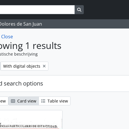
Search in browse page
 Dolores de San Juan
w
Close
wing 1 results
stische beschrijving
Remove filter:
With digital objects
 search options
iew
Card view
Table view