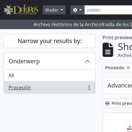
Skip to main content
zoeken
Search options
Blader
Archivo Histórico de la Archicofradía de los
Print previe
Narrow your results by:
Sho
Archivi
Onderwerp
Remove filter:
Procesión
All
Advanced
Procesión
1
, 1 results
Print prev