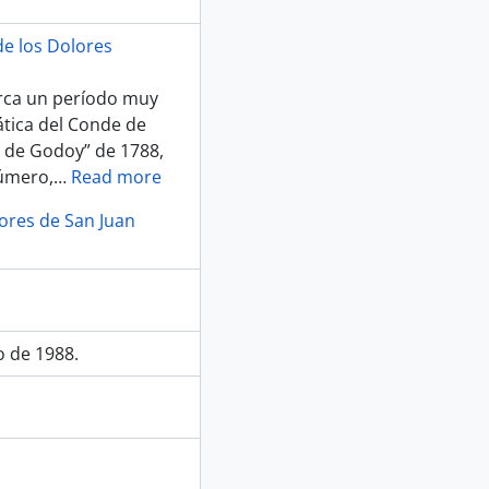
e los Dolores
marca un período muy
mática del Conde de
 de Godoy” de 1788,
número,
…
Read more
lores de San Juan
o de 1988.