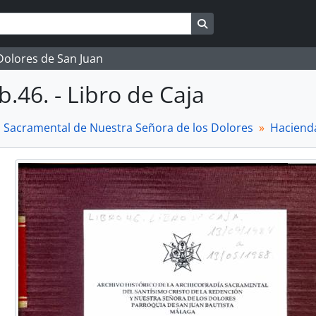
Search in browse page
 Dolores de San Juan
b.46. - Libro de Caja
a Sacramental de Nuestra Señora de los Dolores
Haciend