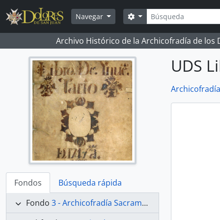
Skip to main content
Búsqueda
Search options
Navegar
Archivo Histórico de la Archicofradía de los
UDS Li
Archicofradí
Fondos
Búsqueda rápida
Fondo
3 - Archicofradía Sacramental de Nuestra Señora de los Dolores