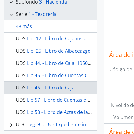
Subfondo
3 - Hacienda
Serie
1 - Tesorería
48 más...
UDS
Lib. 17 - Libro de Caja de la / Archicofradía Sacramental del Nuestra Señora de los Dolores / de la / Parroquia de San Juan / del 13 de Mayo 1932 a 31 Diciembre 1949
UDS
Lib. 25 - Libro de Albaceazgo
Área de 
UDS
Lib.44. - Libro de Caja. 1950-1977
Código de 
UDS
Lib.45. - Libro de Cuentas Corrientes. 1977-1978
UDS
Lib.46. - Libro de Caja
UDS
Lib.57 - Libro de Cuentas del Grupo Joven
Nivel de d
UDS
Lib.58 - Libro de Actas de la Junta Ecómica del Consejo Parroquial de San Juan Bautista
Volumen 
UDC
Leg. 9. p. 6. - Expediente incoado por el Fiscal Eclesiástico del Obispado de Málaga a la Hermandad de Ntra. Sra. de los Dolores, de San Juan por la no presentación de sus cuentas ante la autoridad eclesiástica.
Área de 