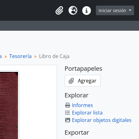
Iniciar sesión
Portapapeles
Idioma
Enlaces rápidos
a
Tesorería
Libro de Caja
Portapapeles
Agregar
Explorar
Informes
Explorar lista
Explorar objetos digitales
Exportar