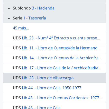
Subfondo
3 - Hacienda
Serie
1 - Tesorería
45 más...
UDS
Lib. 23. - Numº 4º Extracto y cuenta presentada p.r Dn. Josef Sans de lo ocurrido p ª la Incorporación de esta hermandad a la Sacramental del Sr. Sn. Juan de esta Ciudad en 12 de Julio de 1802
UDS
Lib. 11. - Libro de Cuentas/de la Hermandad de Ntra. Sra. de los Dolores de/LA/Parroquial de S.n Juan B.ta de esta ciudad. año/ 1842
UDS
Lib. 14. - Libro de Cuentas de la Archicofradía de Ntra.Sra. de los Dolores.
UDS
Lib. 17 - Libro de Caja de la / Archicofradía Sacramental del Nuestra Señora de los Dolores / de la / Parroquia de San Juan / del 13 de Mayo 1932 a 31 Diciembre 1949
UDS
Lib. 25 - Libro de Albaceazgo
UDS
Lib.44. - Libro de Caja. 1950-1977
UDS
Lib.45. - Libro de Cuentas Corrientes. 1977-1978
UDS
Lib.46. - Libro de Caja