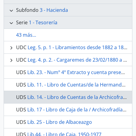
Subfondo
3 - Hacienda
Serie
1 - Tesorería
43 más...
UDC
Leg. 5. p. 1 - Libramientos desde 1882 a 1890
UDC
Leg. 4. p. 2. - Cargaremes de 23/02/1880 a 20 de/12/1890
UDS
Lib. 23. - Numº 4º Extracto y cuenta presentada p.r Dn. Josef Sans de lo ocurrido p ª la Incorporación de esta hermandad a la Sacramental del Sr. Sn. Juan de esta Ciudad en 12 de Julio de 1802
UDS
Lib. 11. - Libro de Cuentas/de la Hermandad de Ntra. Sra. de los Dolores de/LA/Parroquial de S.n Juan B.ta de esta ciudad. año/ 1842
UDS
Lib. 14. - Libro de Cuentas de la Archicofradía de Ntra.Sra. de los Dolores.
UDS
Lib. 17 - Libro de Caja de la / Archicofradía Sacramental del Nuestra Señora de los Dolores / de la / Parroquia de San Juan / del 13 de Mayo 1932 a 31 Diciembre 1949
UDS
Lib. 25 - Libro de Albaceazgo
UDS
Lib.44. - Libro de Caja. 1950-1977