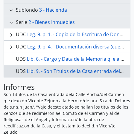
Subfondo
3 - Hacienda
Serie
2 - Bienes Inmuebles
UDC
Leg. 9. p. 1. - Copia de la Escritura de Donación a la Hermandad de Ntra. Sra. de los Dolores, de la capilla propiedad de Don Bernardo de Eslava, sita en la Parroquia de San Juan. 1696
UDC
Leg. 9. p. 4. - Documentación diversa (cuentas, informes y pleitos) sobre la casa que dejó a la Hermandad de Ntra. Sra. de los Dolores Don Vicente Cejudo sita en la calle Ancha del Carmen. 1871-1780 y 1802
UDS
Lib. 6. - Cargo y Data de la Memoria q. e a favor de la Herman d de Nra. S. a de los Dolores sitta en la Parroq. I de s. r s. n Juan fundó Don Vicente Cejudo, Presbitero. Año de 1793.
UDS
Lib. 9. - Son Títulos de la Casa entrada dela Calle Ancha/del Carmen q.e dexo dn Vicente Zejudo a la Herm.d/de nra. S.ra de Dolores de s.r s.n Juan/. "Vajo deeste atado se hallan los titu/los de los Zenzos q.e se redimieron ael Com.to de el Carmen y al de Religiosas de el Angel y Informaz.on/de la obra de reedificaz.on de la Casa, y el testam.to deel d.n Vicen/te Zejudo.
Informes
Son Títulos de la Casa entrada dela Calle Ancha/del Carmen
q.e dexo dn Vicente Zejudo a la Herm.d/de nra. S.ra de Dolores
de s.r s.n Juan/. "Vajo deeste atado se hallan los titu/los de los
Zenzos q.e se redimieron ael Com.to de el Carmen y al de
Religiosas de el Angel y Informaz.on/de la obra de
reedificaz.on de la Casa, y el testam.to deel d.n Vicen/te
Zejudo.