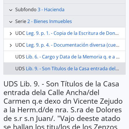
Subfondo
3 - Hacienda
Serie
2 - Bienes Inmuebles
UDC
Leg. 9. p. 1. - Copia de la Escritura de Donación a la Hermandad de Ntra. Sra. de los Dolores, de la capilla propiedad de Don Bernardo de Eslava, sita en la Parroquia de San Juan. 1696
UDC
Leg. 9. p. 4. - Documentación diversa (cuentas, informes y pleitos) sobre la casa que dejó a la Hermandad de Ntra. Sra. de los Dolores Don Vicente Cejudo sita en la calle Ancha del Carmen. 1871-1780 y 1802
UDS
Lib. 6. - Cargo y Data de la Memoria q. e a favor de la Herman d de Nra. S. a de los Dolores sitta en la Parroq. I de s. r s. n Juan fundó Don Vicente Cejudo, Presbitero. Año de 1793.
UDS
Lib. 9. - Son Títulos de la Casa entrada dela Calle Ancha/del Carmen q.e dexo dn Vicente Zejudo a la Herm.d/de nra. S.ra de Dolores de s.r s.n Juan/. "Vajo deeste atado se hallan los titu/los de los Zenzos q.e se redimieron ael Com.to de el Carmen y al de Religiosas de el Angel y Informaz.on/de la obra de reedificaz.on de la Casa, y el testam.to deel d.n Vicen/te Zejudo.
UDS Lib. 9. - Son Títulos de la Casa
entrada dela Calle Ancha/del
Carmen q.e dexo dn Vicente Zejudo
a la Herm.d/de nra. S.ra de Dolores
de s.r s.n Juan/. "Vajo deeste atado
se hallan los titu/los de los Zenzos