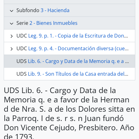
Subfondo
3 - Hacienda
Serie
2 - Bienes Inmuebles
UDC
Leg. 9. p. 1. - Copia de la Escritura de Donación a la Hermandad de Ntra. Sra. de los Dolores, de la capilla propiedad de Don Bernardo de Eslava, sita en la Parroquia de San Juan. 1696
UDC
Leg. 9. p. 4. - Documentación diversa (cuentas, informes y pleitos) sobre la casa que dejó a la Hermandad de Ntra. Sra. de los Dolores Don Vicente Cejudo sita en la calle Ancha del Carmen. 1871-1780 y 1802
UDS
Lib. 6. - Cargo y Data de la Memoria q. e a favor de la Herman d de Nra. S. a de los Dolores sitta en la Parroq. I de s. r s. n Juan fundó Don Vicente Cejudo, Presbitero. Año de 1793.
UDS
Lib. 9. - Son Títulos de la Casa entrada dela Calle Ancha/del Carmen q.e dexo dn Vicente Zejudo a la Herm.d/de nra. S.ra de Dolores de s.r s.n Juan/. "Vajo deeste atado se hallan los titu/los de los Zenzos q.e se redimieron ael Com.to de el Carmen y al de Religiosas de el Angel y Informaz.on/de la obra de reedificaz.on de la Casa, y el testam.to deel d.n Vicen/te Zejudo.
UDS Lib. 6. - Cargo y Data de la
Memoria q. e a favor de la Herman
d de Nra. S. a de los Dolores sitta en
la Parroq. I de s. r s. n Juan fundó
Don Vicente Cejudo, Presbitero. Año
de 1793.