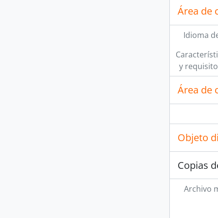
Área de 
Idioma de
Característi
y requisit
Área de c
Objeto d
Copias d
Archivo 