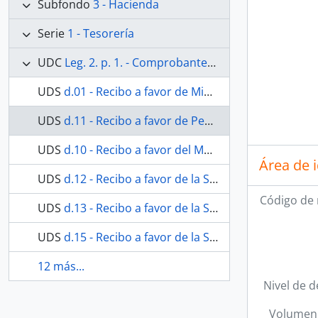
Subfondo
3 - Hacienda
Serie
1 - Tesorería
UDC
Leg. 2. p. 1. - Comprobantes de las cuentas generales. Incluyen cuentas y recibos arreglo de la capilla en 1790.
UDS
d.01 - Recibo a favor de Miguel de Tarría
UDS
d.11 - Recibo a favor de Pedro de la Vega.
UDS
d.10 - Recibo a favor del Mayordomo Andrés López Madueño.
Área de 
UDS
d.12 - Recibo a favor de la S.I.C. Catedral
Código de 
UDS
d.13 - Recibo a favor de la S.I.C. Catedral
UDS
d.15 - Recibo a favor de la S.I.C. Catedral
12 más...
Nivel de d
Volumen 