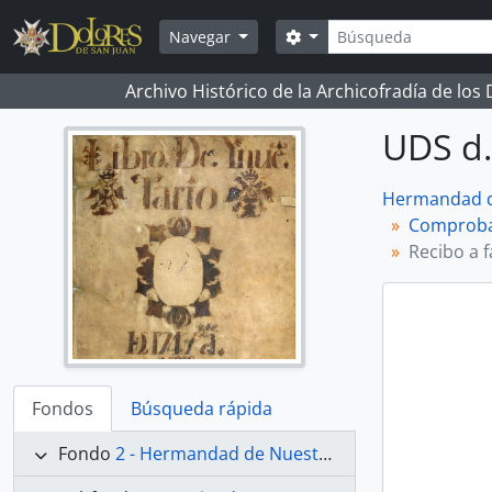
Skip to main content
Búsqueda
Search options
Navegar
Archivo Histórico de la Archicofradía de los
UDS d.
Hermandad de
Comprobant
Recibo a f
Fondos
Búsqueda rápida
Fondo
2 - Hermandad de Nuestra Señora de los Dolores