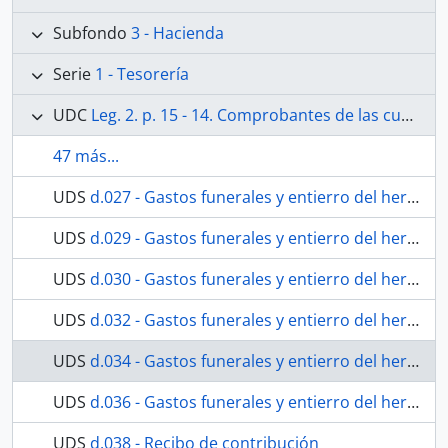
Subfondo
3 - Hacienda
Serie
1 - Tesorería
UDC
Leg. 2. p. 15 - 14. Comprobantes de las cuentas generales de Abril de 1847 a 31 de Marzo de 1851. Sentadas en el libro 1º. Existe además una cuenta total en la carpeta respectiva. No existen comprobantes de las cuentas generales de 1º de Abril 51 al 30 de Marzo 1853, sentadas en el libro 1º. Existe en carpeta, de gastos de culto, cuenta de 1847 al 51.
47 más...
UDS
d.027 - Gastos funerales y entierro del hermano y Presbíero Guillermo Moreno y Galindo.
UDS
d.029 - Gastos funerales y entierro del hermano José Francisco Rubio.
UDS
d.030 - Gastos funerales y entierro del hermano José Francisco Rubio.
UDS
d.032 - Gastos funerales y entierro del hermano José Francisco Rubio.
UDS
d.034 - Gastos funerales y entierro del hermano José Francisco Rubio.
UDS
d.036 - Gastos funerales y entierro del hermano José Francisco Rubio.
UDS
d.038 - Recibo de contribución