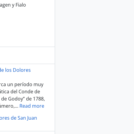
agen y Fialo
e los Dolores
marca un período muy
mática del Conde de
 de Godoy” de 1788,
número,
…
Read more
lores de San Juan