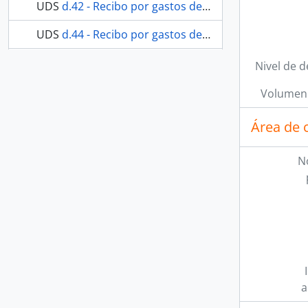
UDS
d.42 - Recibo por gastos de sepelio de Ana Gómez Mejía.
UDS
d.44 - Recibo por gastos de sepelio de Lucia Pinazo García.
34 más...
Nivel de d
Volumen 
Área de 
N
a