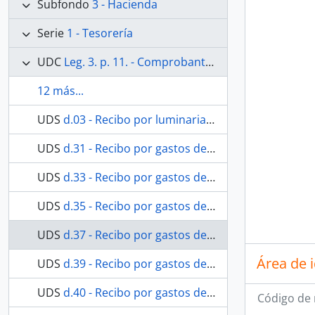
Subfondo
3 - Hacienda
Serie
1 - Tesorería
UDC
Leg. 3. p. 11. - Comprobantes de los gastos efectuados en el año 1874.
12 más...
UDS
d.03 - Recibo por luminarias en compensación de cantidad adeudada.
UDS
d.31 - Recibo por gastos de sepelio de Ana Merino López.
UDS
d.33 - Recibo por gastos de sepelio de Guillermo Ritwagen y Fialo
UDS
d.35 - Recibo por gastos de sepelio de Guillermo Ritwagen y Fialo
UDS
d.37 - Recibo por gastos de sepelio de Guillermo Ritwagen y Fialo
Área de 
UDS
d.39 - Recibo por gastos de sepelio de Ana Gómez Mejía.
UDS
d.40 - Recibo por gastos de sepelio de Ana Gómez Mejía.
Código de 