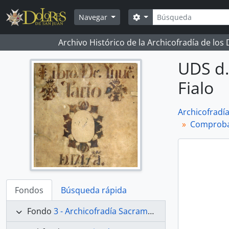
Skip to main content
Búsqueda
Search options
Navegar
Archivo Histórico de la Archicofradía de los
UDS d.
Fialo
Archicofradí
Comproban
Fondos
Búsqueda rápida
Fondo
3 - Archicofradía Sacramental de Nuestra Señora de los Dolores