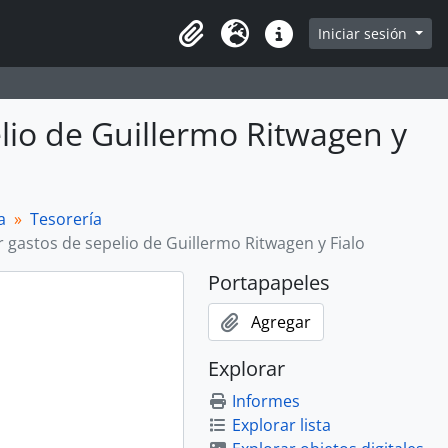
Iniciar sesión
Portapapeles
Idioma
Enlaces rápidos
lio de Guillermo Ritwagen y
a
Tesorería
 gastos de sepelio de Guillermo Ritwagen y Fialo
Portapapeles
Agregar
Explorar
Informes
Explorar lista