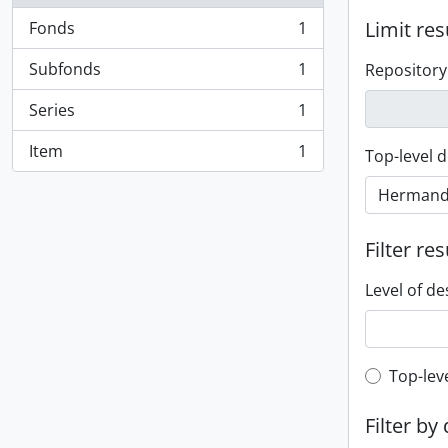
Limit res
Fonds
1
, 1 results
Subfonds
1
Repository
, 1 results
Series
1
, 1 results
Item
1
Top-level d
, 1 results
Filter res
Level of de
Top-leve
Top-lev
Filter by