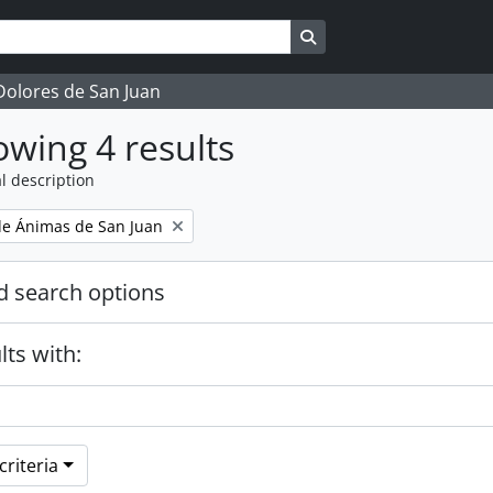
Search in browse page
 Dolores de San Juan
wing 4 results
l description
e Ánimas de San Juan
 search options
lts with:
riteria