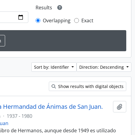
Results
Overlapping
Exact
Sort by: Identifier
Direction: Descending
Show results with digital objects
la Hermandad de Ánimas de San Juan.
Add t
m
·
1937 - 1980
Juan
ibro de Hermanos, aunque desde 1949 es utilizado