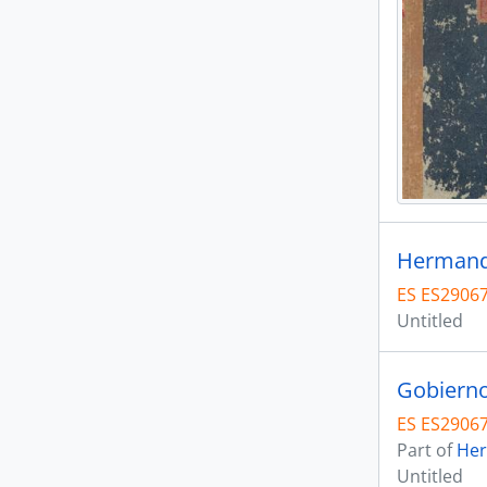
Hermand
ES ES2906
Untitled
Gobiern
ES ES2906
Part of
Her
Untitled