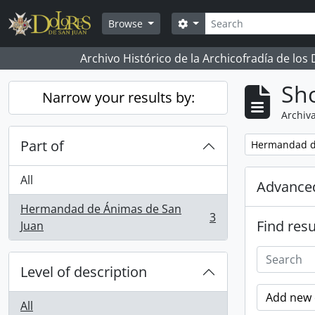
Skip to main content
Search
Search options
Browse
Archivo Histórico de la Archicofradía de los
Sho
Narrow your results by:
Archiva
Part of
Remove filter:
Hermandad d
All
Advanced
Hermandad de Ánimas de San
3
Find resu
, 3 results
Juan
Level of description
Add new c
All