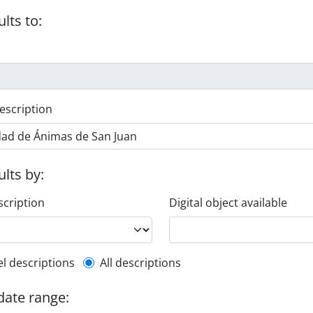
ults to:
escription
ults by:
scription
Digital object available
l description filter
el descriptions
All descriptions
 date range: