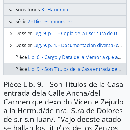
Sous-fonds
3 - Hacienda
Série
2 - Bienes Inmuebles
Dossier
Leg. 9. p. 1. - Copia de la Escritura de Donación a la Hermandad de Ntra. Sra. de los Dolores, de la capilla propiedad de Don Bernardo de Eslava, sita en la Parroquia de San Juan. 1696
Dossier
Leg. 9. p. 4. - Documentación diversa (cuentas, informes y pleitos) sobre la casa que dejó a la Hermandad de Ntra. Sra. de los Dolores Don Vicente Cejudo sita en la calle Ancha del Carmen. 1871-1780 y 1802
Pièce
Lib. 6. - Cargo y Data de la Memoria q. e a favor de la Herman d de Nra. S. a de los Dolores sitta en la Parroq. I de s. r s. n Juan fundó Don Vicente Cejudo, Presbitero. Año de 1793.
Pièce
Lib. 9. - Son Títulos de la Casa entrada dela Calle Ancha/del Carmen q.e dexo dn Vicente Zejudo a la Herm.d/de nra. S.ra de Dolores de s.r s.n Juan/. "Vajo deeste atado se hallan los titu/los de los Zenzos q.e se redimieron ael Com.to de el Carmen y al de Religiosas de el Angel y Informaz.on/de la obra de reedificaz.on de la Casa, y el testam.to deel d.n Vicen/te Zejudo.
Pièce Lib. 9. - Son Títulos de la Casa
entrada dela Calle Ancha/del
Carmen q.e dexo dn Vicente Zejudo
a la Herm.d/de nra. S.ra de Dolores
de s.r s.n Juan/. "Vajo deeste atado
se hallan los titu/los de los Zenzos